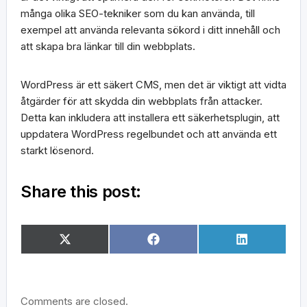
många olika SEO-tekniker som du kan använda, till
exempel att använda relevanta sökord i ditt innehåll och
att skapa bra länkar till din webbplats.
WordPress är ett säkert CMS, men det är viktigt att vidta
åtgärder för att skydda din webbplats från attacker.
Detta kan inkludera att installera ett säkerhetsplugin, att
uppdatera WordPress regelbundet och att använda ett
starkt lösenord.
Share this post:
Dela
Dela
Dela
X
Facebook
LinkedIn
på
på
på
(Twitter)
Comments are closed.