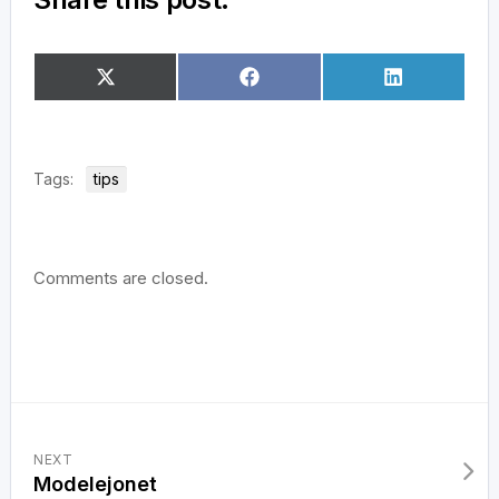
Dela
Dela
Dela
X
Facebook
LinkedIn
på
på
på
(Twitter)
Tags:
tips
Comments are closed.
NEXT
Modelejonet