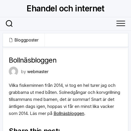
Skip
Ehandel och internet
to
content
Bloggposter
8 november, 2018
Bollnäsbloggen
by
webmaster
Vilka fiskeminnen från 2014, vi tog en hel turer jag och
grabbarna ut med båten. Solnedgångar och korvgrillning
tillsammans med barnen, det är sommar! Snart är det
äntligen dags igen, hoppas vi får en minst lika vacker
som 2014. Läs mer på
Bollnäsbloggen
.
Share this post: