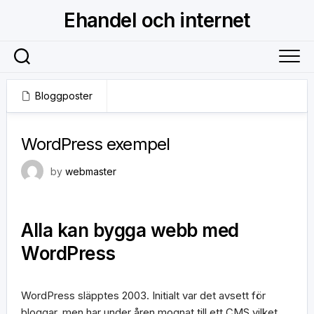
Skip
Ehandel och internet
to
content
Bloggposter
7 maj, 2019
WordPress exempel
by
webmaster
Alla kan bygga webb med
WordPress
WordPress släpptes 2003. Initialt var det avsett för
bloggar, men har under åren mognat till ett CMS vilket