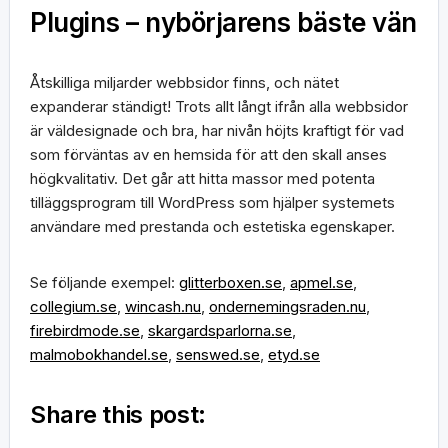
Plugins – nybörjarens bäste vän
Åtskilliga miljarder webbsidor finns, och nätet
expanderar ständigt! Trots allt långt ifrån alla webbsidor
är väldesignade och bra, har nivån höjts kraftigt för vad
som förväntas av en hemsida för att den skall anses
högkvalitativ. Det går att hitta massor med potenta
tilläggsprogram till WordPress som hjälper systemets
användare med prestanda och estetiska egenskaper.
Se följande exempel:
glitterboxen.se
,
apmel.se
,
collegium.se
,
wincash.nu
,
ondernemingsraden.nu
,
firebirdmode.se
,
skargardsparlorna.se
,
malmobokhandel.se
,
senswed.se
,
etyd.se
Share this post: