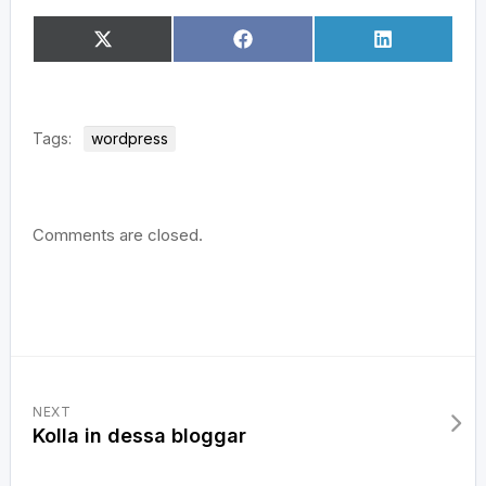
Dela
Dela
Dela
X
Facebook
LinkedIn
på
på
på
(Twitter)
Tags:
wordpress
Comments are closed.
NEXT
Kolla in dessa bloggar