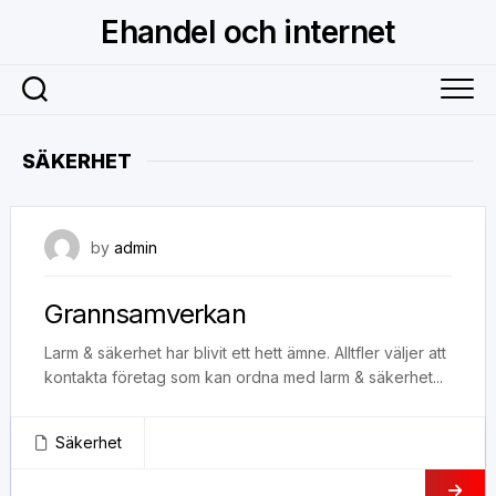
Skip
Ehandel och internet
to
content
SÄKERHET
25 januari, 2019
by
admin
Grannsamverkan
Larm & säkerhet har blivit ett hett ämne. Alltfler väljer att
kontakta företag som kan ordna med larm & säkerhet...
Säkerhet