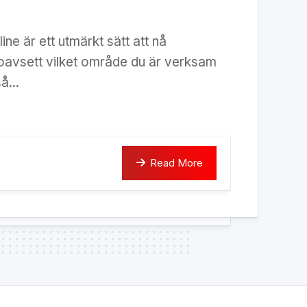
ne är ett utmärkt sätt att nå
 oavsett vilket område du är verksam
å...
Read More