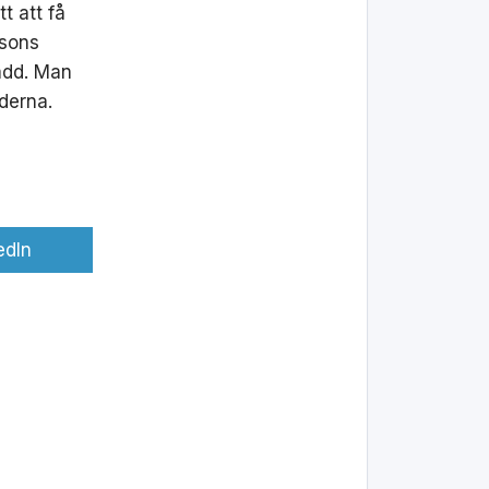
t att få
rsons
ladd. Man
äderna.
edIn