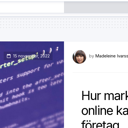
15 november, 2022
by
Madeleine Ivars
Hur mar
online ka
företag