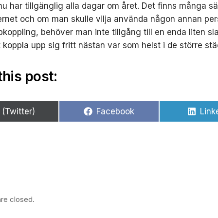
u har tillgänglig alla dagar om året. Det finns många sät
ernet och om man skulle vilja använda någon annan pe
pkoppling, behöver man inte tillgång till en enda liten s
t koppla upp sig fritt nästan var som helst i de större st
this post:
ela
Dela
Dela
 (Twitter)
Facebook
Link
å
på
på
re closed.