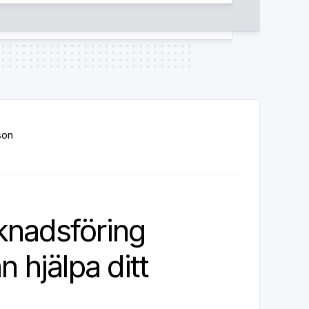
son
knadsföring
n hjälpa ditt