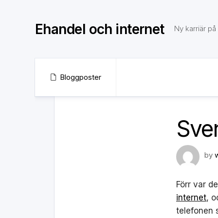
Skip
to
Ehandel och internet
content
Ny karriär på
Bloggposter
Sve
by
Förr var d
internet
, o
telefonen 