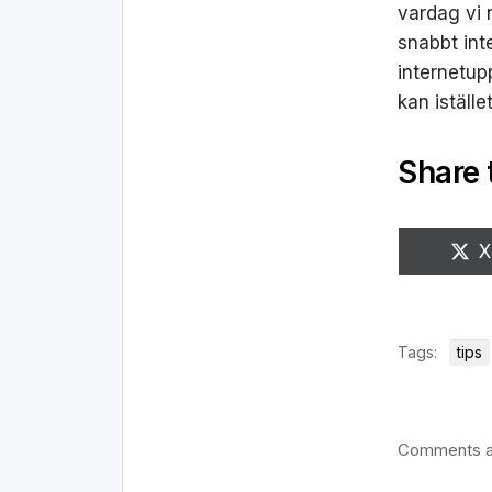
vardag vi n
snabbt int
internetup
kan iställe
Share 
D
X
p
Tags:
tips
Comments a