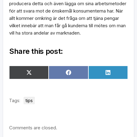
producera detta och även lägga om sina arbetsmetoder
för att svara mot de önskemål konsumenterna har. När
allt kommer omkring är det fråga om att tjäna pengar
vilket innebär att man får gå kunderna till mötes om man
vill ha stora andelar av marknaden.
Share this post:
Dela
Dela
Dela
X
Facebook
LinkedIn
på
på
på
(Twitter)
Tags:
tips
Comments are closed.